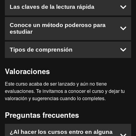
Movilidad Ocular
Regresiones
Horario
Ejercicio Campo Visual
Proceso de Lectura
Las claves de la lectura rápida
Movilidad Ocular Ejercicio
Vocalización y Subvocalización
Hábito Motivador
Movilidad Ocular
Prelectura
Cómo eliminar la Subvocalización
Prográmate con Alegría
Conclusión
Lectura
Introducción
Conoce un método poderoso para
Ejercicio de Lectura
Cómo Dar Mensajes a tu Inconsciente
estudiar
La Poslectura
Las Claves de la Lectura Rápida
Movilidad Ocular
Texto Mensaje a tu Inconsciente
Ejercicio de Lectura
Movilidad Ocular Parte 1
Visualízate
Campo visual
Un Método Muy Completo
Tipos de comprensión
Movilidad Ocular Parte 2
Ejercicio de Lectura
Movilidad Ocular
Ejercicio de Lectura
Campo Visual Parte 1
Campo Visual
Conclusión
Campo Visual Parte 2
Introducción
Valoraciones
Movilidad Ocular
Lectura Mental
Tipos de Comprensión
Este curso acaba de ser lanzado y aún no tiene
Construir Imágenes
Despedida
evaluaciones. Te invitamos a conocer el curso y dejar tu
Ejercicio de Lectura
valoración y sugerencias cuando lo completes.
Conclusión
Preguntas frecuentes
¿Al hacer los cursos entro en alguna