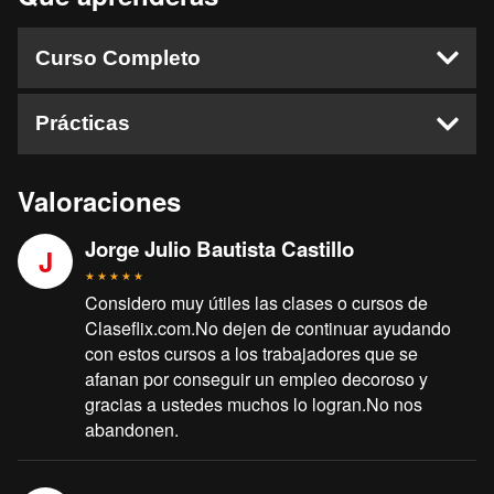
Curso Completo
Clase 1 - Parte #1
Prácticas
Clase 1 - Parte #2
Clase 2
Práctica 1 - Parte #1
Valoraciones
Clase 3
Práctica 1 - Parte #2
Clase 4
Jorge Julio Bautista Castillo
Práctica 2
J
Clase 5 - Parte #1
★
★
★
★
★
Considero muy útiles las clases o cursos de
Clase 5 - Parte #2
Claseflix.com.No dejen de continuar ayudando
con estos cursos a los trabajadores que se
afanan por conseguir un empleo decoroso y
gracias a ustedes muchos lo logran.No nos
abandonen.