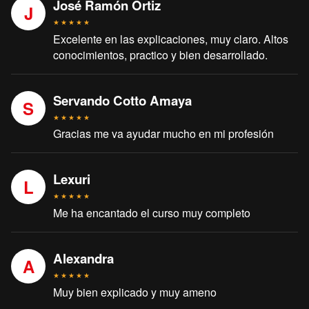
José Ramón Ortiz
J
★
★
★
★
★
Excelente en las explicaciones, muy claro. Altos
conocimientos, practico y bien desarrollado.
Servando Cotto Amaya
S
★
★
★
★
★
Gracias me va ayudar mucho en mi profesión
Lexuri
L
★
★
★
★
★
Me ha encantado el curso muy completo
Alexandra
A
★
★
★
★
★
Muy bien explicado y muy ameno