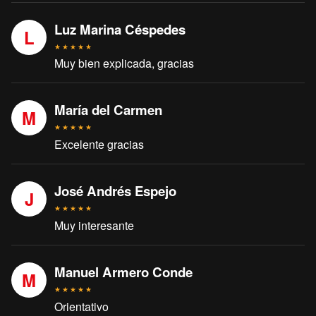
Luz Marina Céspedes
L
★
★
★
★
★
Muy bien explicada, gracias
María del Carmen
M
★
★
★
★
★
Excelente gracias
José Andrés Espejo
J
★
★
★
★
★
Muy interesante
Manuel Armero Conde
M
★
★
★
★
★
Orientativo