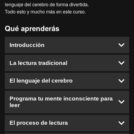
lenguaje del cerebro de forma divertida.
Todo esto y mucho más en este curso.
Qué aprenderás
Introducción
Portada Presentación
La lectura tradicional
Introducción
Porqué leer rápido
La lectura tradicional
El lenguaje del cerebro
Estructura del Curso
Qué es la Lectura
Velocidad de Lectura
Golpes de Vista
Bienvenida
Programa tu mente inconsciente para
Ejercicio de Lectura 1
leer
Vicios de Lectura
Datos del Cerebro
Cómo Medir la Velocidad de la Lectura 1
Reducir los Golpes de Vista
El Lenguaje del Cerebro
Cómo Medir la Velocidad de la Lectura 2
Ejercicio Campo visual
Introducción
El proceso de lectura
Ejercicio Imágenes Internas
Ejercicio de Lectura 2
Omisiones
Qué es la mente Inconsciente
Ejercicio de Lectura