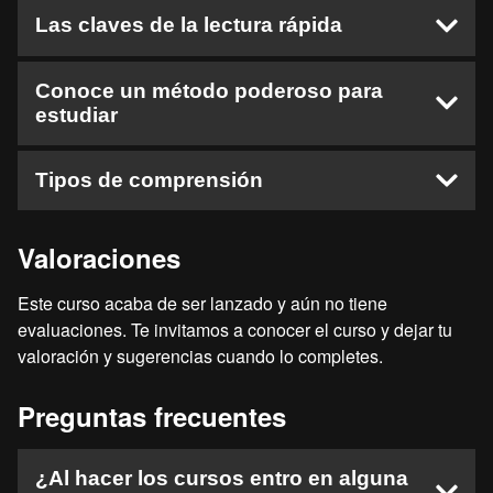
Movilidad Ocular
Regresiones
Horario
Ejercicio Campo Visual
Proceso de Lectura
Las claves de la lectura rápida
Movilidad Ocular Ejercicio
Vocalización y Subvocalización
Hábito Motivador
Movilidad Ocular
Prelectura
Cómo eliminar la Subvocalización
Prográmate con Alegría
Conclusión
Lectura
Introducción
Conoce un método poderoso para
Ejercicio de Lectura
Cómo Dar Mensajes a tu Inconsciente
estudiar
La Poslectura
Las Claves de la Lectura Rápida
Movilidad Ocular
Texto Mensaje a tu Inconsciente
Ejercicio de Lectura
Movilidad Ocular Parte 1
Visualízate
Campo visual
Un Método Muy Completo
Tipos de comprensión
Movilidad Ocular Parte 2
Ejercicio de Lectura
Movilidad Ocular
Ejercicio de Lectura
Campo Visual Parte 1
Campo Visual
Conclusión
Campo Visual Parte 2
Introducción
Valoraciones
Movilidad Ocular
Lectura Mental
Tipos de Comprensión
Este curso acaba de ser lanzado y aún no tiene
Construir Imágenes
Despedida
evaluaciones. Te invitamos a conocer el curso y dejar tu
Ejercicio de Lectura
valoración y sugerencias cuando lo completes.
Conclusión
Preguntas frecuentes
¿Al hacer los cursos entro en alguna