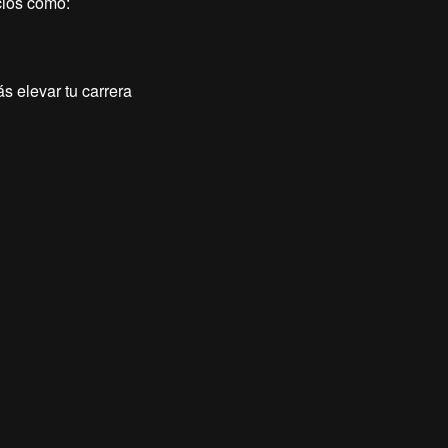
cios como:
s elevar tu carrera
, incluso si
 ganar dinero como
 mejores estrategias
atraer clientes
rán tus resultados,