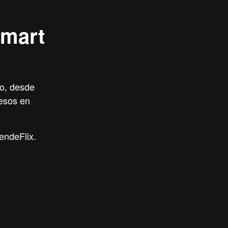
tmart
do, desde
resos en
endeFlix.