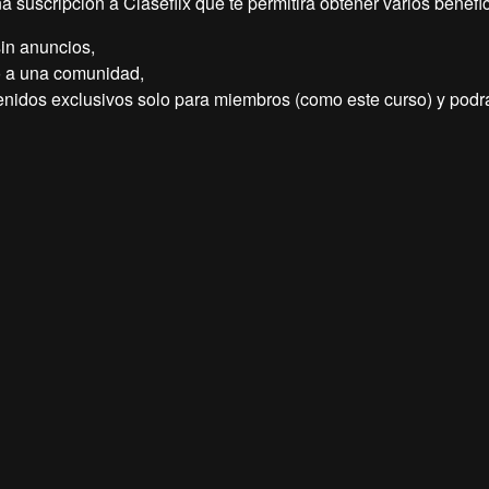
 suscripción a Claseflix que te permitirá obtener varios benefi
sin anuncios,
 a una comunidad,
nidos exclusivos solo para miembros (como este curso) y podrá
 del curso
filiado profesional y crea tu propio negocio online rentable
ro.
evaré de la mano para que aprendas todo lo que necesitas para
ender cómo funciona el marketing de afiliados hasta dominar las
ductos digitales y físicos.
egir los productos más rentables, crear campañas irresistibles, 
ar comisiones de forma constante, incluso mientras duermes.
herramientas, redes sociales y embudos de venta que multiplica
s que cometen la mayoría de los principiantes.