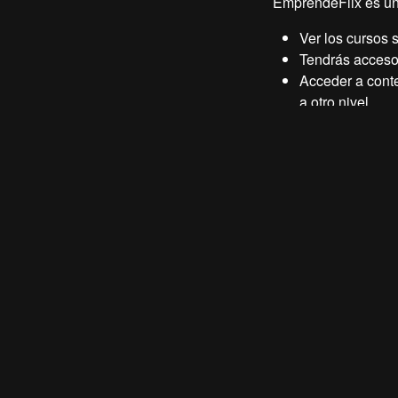
EmprendeFlix es una
Ver los cursos 
Tendrás acceso
Acceder a conte
a otro nivel.
Descripción
Conviértete en un a
empiezas desde ce
En este curso te ll
afiliado, desde ent
para promocionar pro
Descubrirás cómo el
potenciales y gener
Te enseñaré a usar 
evitando los errore